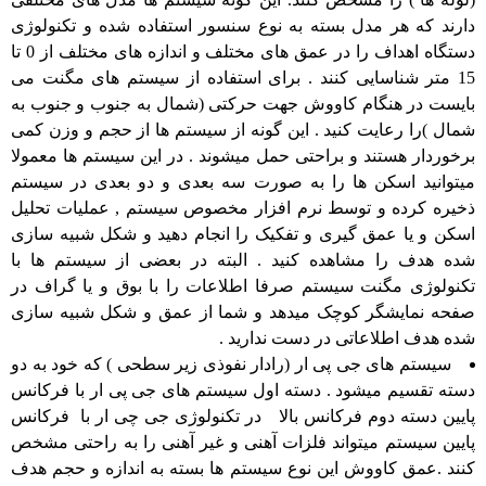
دارند که هر مدل بسته به نوع سنسور استفاده شده و تکنولوژی
دستگاه اهداف را در عمق های مختلف و اندازه های مختلف از 0 تا
15 متر شناسایی کنند . برای استفاده از سیستم های مگنت می
بایست در هنگام کاووش جهت حرکتی (شمال به جنوب و جنوب به
شمال )را رعایت کنید . این گونه از سیستم ها از حجم و وزن کمی
برخوردار هستند و براحتی حمل میشوند . در این سیستم ها معمولا
میتوانید اسکن ها را به صورت سه بعدی و دو بعدی در سیستم
ذخیره کرده و توسط نرم افزار مخصوص سیستم , عملیات تحلیل
اسکن و یا عمق گیری و تفکیک را انجام دهید و شکل شبیه سازی
شده هدف را مشاهده کنید . البته در بعضی از سیستم ها با
تکنولوژی مگنت سیستم صرفا اطلاعات را با بوق و یا گراف در
صفحه نمایشگر کوچک میدهد و شما از عمق و شکل شبیه سازی
شده هدف اطلاعاتی در دست ندارید .
سیستم های جی پی ار (رادار نفوذی زیر سطحی ) که خود به دو
دسته تقسیم میشود . دسته اول سیستم های جی پی ار با فرکانس
پایین دسته دوم فرکانس بالا در تکنولوژی جی چی ار با فرکانس
پایین سیستم میتواند فلزات آهنی و غیر آهنی را به راحتی مشخص
کنند .عمق کاووش این نوع سیستم ها بسته به اندازه و حجم هدف