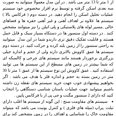
از 1 متر تا 13 متر می باشد . در این مدل معمولا میتوانید به صورت
سه بعدی اسکن گرفته و توسط نرم افزار مخصوص خود سیستم
عملیات تحلیل اسکن را انجام دهید. در دسته دوم ( فرکانس بالا )
سیستم ها علاوه بر اهداف آهنی و غیر آهنی حفره ها و فضاهای
خالی ,مسیر لوله های پلاستیکی و پلی اتیلن را نیز میتوانند مشخص
کنند . در دسته اول سنسور ها در دستکاه بسیار سبک و قابل حمل
هستند و قابلیت تفکیک دقیق تری دارندو شما در این مدل میتوانید
به راحتی سنسور را از زمین بلند کرده و حرکت کنید. در دسته دوم
سیستم ها عمق کاووش بالاتری دارند ولی از حجم و اندازه خیلی
بزرگتری برخوردار هستند مانند سیستم های چرخی و کالسکه ای
که شما بیشتر در زمین های مسطح از این سیستم ها می توانید
استفاده کنید . عمق کاووش این نوع سیستم ها از عمق 1 متر تا 30
متر در زمین بسته به حجم و اندازه فلز یا هدف می باشد . اگر
بخواهیم پیشنهادی خوب جهت خرید سیستم های نقطه زن داشته
باشیم میتوانید جهت عملیات باستان شناسی دستگاهی را انتخاب
کنید که دارای 2 سنسور مگنت و جی پی ار با فرکانس پایین .
سیستم های مقاومت سنج : این گونه از سیستم ها اغلب دارای
تبلت ,پراپ (میله های فلزی ) و کنترل یونیت می باشد که میتواند
مقاومت خاک را شناسایی و اهداف را در زمین مشخص کند برای