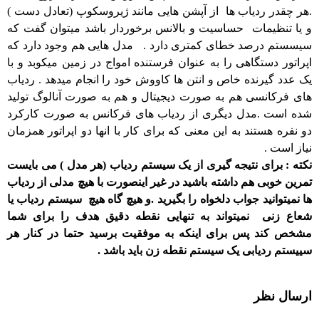
.هر چقدر ردیاب ها از آپشن هایی مانند ژیروسکوپ (تعادل دست )
و یا تنظیمات حساسیت و بالانس برخوردار باشد میتوان گفت که
سیسستم درصد خطای کمتری دارد . مدل هایی هم وجود دارد که
اپراتور دستگاهی را به عنوان فرستنده امواج در زمین میکوبد و با
یک عدد گیرنده خاص و انتن ها کاووش خود را انجام میدهد . ردیاب
های فرکانسی هم به صورت دیجیتال و هم به صورت آنالوگ تولید
شده است .مدل دیگری از ردیاب های فرکانس به صورت کارکرد
دو نفره هستند به این معنی که برای کار با انها دو اپراتور همزمان
نیاز است .
نکته : برای نتیجه گیری از یک سیستم ردیاب (هر مدل ) می بایست
تمرین خوبی هم داشته باشید در غیر اینصورت با هیچ مدلی از ردیاب
ها نمیتوانید جواب دلخواه را بگیرید .و هیچ گاه هیچ سیستم ردیاب یا
شعاع زنی نمیتواند به تنهایی نقطه دقیق هدف را برای شما
مشخص کند پس برای اینکه به موفقیت برسید حتما در کنار هر
سییستم ردیابی یک سیستم نقطه زن باید باشد .
ارسال نظر