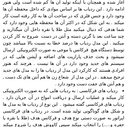
آغاز شده و همچنان با اینکه تولید آن ها کم شده است ولی هنوز
ادامه دارد . این ردیاب ها بر اساس موادی که داخل محفظه آن ها
وجود دارد و جنس فلزی که در ساخت آن ها به کار رفته است کار
میکند . به این شکل که در اکثر آن ها محفظه هایی وجود دارد که
شما هدفی که دنبال میکنید مثل طلا یا نقره داخل آن میگذارید و
چند ساعت بعد با گرتن دسته و آنتن در دست شروع به کار کردن
میکنید . این مدل ردیاب ها درصد خطا به نسبت بالا میباشد چون
توسط دستگاه هیچ فرکانس یا موجی به صورت الکترونیکی ارسال
نمیشود و بحث حذف پارازیت های اضافه و آپشن هایی که در
سیستم های جدید وجود دارد در آن ها نیست . هرچند که هنوز
افرادی هستند که کارکرد این مدل از ردیاب ها را به مدل های جدید
ترجیح میدهند . در این مدل از شعاع زن ها هم آنتن های تک دست ,
و هم آنتن های جفت دست وجود دارد .
ردیاب های فرکانسی : به ردیاب هایی که به صورت الکترونیکی
کار میکند و عملیات ارسال و دریافت امواج در آن جریان دارد .
ردیاب های فرکانسی گفته میشود . این نوع از ردیاب ها به مدل ها
و شکل های گوناگونی تولید شده است. در ردیاب های فرکانسی
اپراتور به صورت دستی نوع هدف و فرکانس هدف (طلا یا نقره یا
حفره و…..) را انتخاب میکند سپس کاووش هدف را شروع میکند