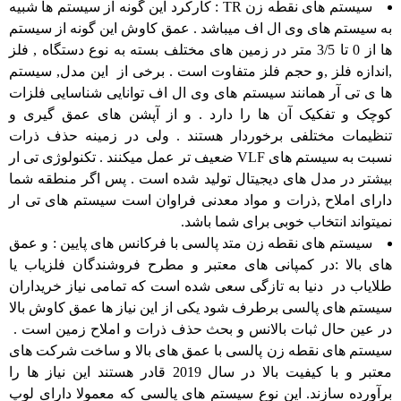
سیستم های نقطه زن TR : کارکرد این گونه از سیستم ها شبیه
به سیستم های وی ال اف میباشد . عمق کاوش این گونه از سیستم
ها از 0 تا 3/5 متر در زمین های مختلف بسته به نوع دستگاه , فلز
,اندازه فلز ,و حجم فلز متفاوت است . برخی از این مدل, سیستم
ها ی تی آر همانند سیستم های وی ال اف توانایی شناسایی فلزات
کوچک و تفکیک آن ها را دارد . و از آپشن های عمق گیری و
تنظیمات مختلفی برخوردار هستند . ولی در زمینه حذف ذرات
نسبت به سیستم های VLF ضعیف تر عمل میکنند . تکنولوژی تی ار
بیشتر در مدل های دیجیتال تولید شده است . پس اگر منطقه شما
دارای املاح ,ذرات و مواد معدنی فراوان است سیستم های تی ار
نمیتواند انتخاب خوبی برای شما باشد.
سیستم های نقطه زن متد پالسی با فرکانس های پایین : و عمق
های بالا :در کمپانی های معتبر و مطرح فروشندگان فلزیاب یا
طلایاب در دنیا به تازگی سعی شده است که تمامی نیاز خریداران
سیستم های پالسی برطرف شود یکی از این نیاز ها عمق کاوش بالا
در عین حال ثبات بالانس و بحث حذف ذرات و املاح زمین است .
سیستم های نقطه زن پالسی با عمق های بالا و ساخت شرکت های
معتبر و با کیفیت بالا در سال 2019 قادر هستند این نیاز ها را
برآورده سازند. این نوع سیستم های پالسی که معمولا دارای لوپ