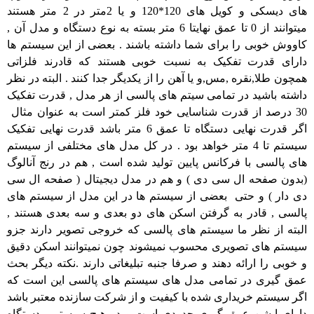
های دیسکی و کویل های 120*120 و یا 2متر در 2 متر هستند
میتوانند از 0 تا عمق نهایتا 6 متر بسته به نوع دستگاه و مدل آن ,
کاووش خوبی را برای شما داشته باشند . بعضی از این سیستم ها
دارای قدرت تفکیک به نسبت خوبی هستند که قادرند فلزاتی
همچون طلا,نقره ,مس,و یا آهن را از یکدیگر جدا کنند . البته در نظر
داشته باشید در تمامی سیتم های پالسی از هر مدل , قدرت تفکیک
30 درصد از قدرت شناسایی خود فلز کمتر است به عنوان مثال
اگر قدرت نهایی دستگاه تا عمق 6 متر باشد قدرت نهایی تفکیک
سیستم تا 4 متر خواهد بود . در کل مدل های مختلفی از سیستم
های پالسی با فرکانس پایین تولید شده است , هم در رنج آنالوگ
(بدون صفحه ال سی دی ) و هم در مدل دیجیتال ( صفحه ال سی
دی دار ) و حتی بعضی از سیستم ها در این مدل از سیستم های
پالسی , قادر به گرفتن اسکن های دو بعدی و سه بعدی هستند ,
البته از نظر ما سیستم های پالسی که خروجی تصویر دارند جزو
سیستم های تصویری محسوب نمیشوند چون نمیتوانند اسکن دقیق
و خوبی را ارائه دهند و صرفا جنبه تبلیغاتی دارند .نکته دیگر بحث
عمق گیری در تمامی مدل های سیستم های پالسی این است که
اگر سیستم خریداری شده با کیفیت و از شرکت سازنده معتبر باشد
دارای اپشن عمق گیری حدودی است و در هیج سیستمی دستگاه