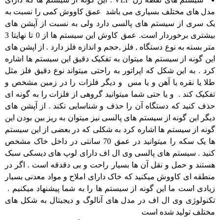
مدل های مختلف بسیاری می باشد عمق کاووش کمی را نسبت به
یک سری از سیستم های پالسی دارد ولی به نسبت از آپشن های
بیشتری برخوردار است. عمق کاوش این سیستم ها از 0 تا نهایتا 3
متر بسته به نوع دستگاه , فلز ,حجم و اندازه فلز دارد . از اپشن های
این گونه از سیستم ها میتوان به تفکیک دقیق این سیستم ها اشاره
کرد . به این شکل که اپراتور به راحتی میتواند نوع دقیق فلز مثل
طلا یا نقره یا آهن و یا مس و دیگر فلزات را در زمین مشخص و
تفکیک کند . و یا حتی شما میتوانید گروهی از فلزات را به گونه ای
حذف کنید که دستگاه آن را حذف و شناسایی نکند . از آپشن های
دیگر این گونه از سیستم های پالسی نیز میتوان به ریز بین بودن این
گونه از سیستم ها اشاره کرد به شکلی که در بعضی از این سیستم
ها یک سکه را میتوانید در عمق 70 سانتی در داخل خاک مشخص
کنید . سیستم های پالسی وی ال اف دارای لوپ های دیسکی سبک
هستند و حمل و نقل آن ها بسیار راحت و بی دقدقه است . اگر در
منطقه ای کاووش میکنید که خاک دارای املاح و مواد معدنی بسیار
زیادی است ما این گونه از سیستم ها را به شما پیشنهاد میکنیم .
تکنولوژی وی ال اف در مدل های آنالوگ و دیجیتال به شکل های
مختلف تولید شده است