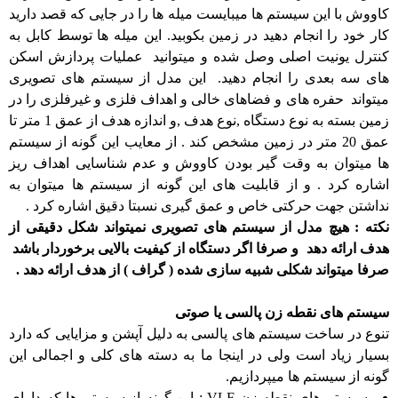
کاووش با این سیستم ها میبایست میله ها را در جایی که قصد دارید
کار خود را انجام دهید در زمین بکوبید. این میله ها توسط کابل به
کنترل یونیت اصلی وصل شده و میتوانید عملیات پردازش اسکن
های سه بعدی را انجام دهید. این مدل از سیستم های تصویری
میتواند حفره های و فضاهای خالی و اهداف فلزی و غیرفلزی را در
زمین بسته به نوع دستگاه ,نوع هدف ,و اندازه هدف از عمق 1 متر تا
عمق 20 متر در زمین مشخص کند . از معایب این گونه از سیستم
ها میتوان به وقت گیر بودن کاووش و عدم شناسایی اهداف ریز
اشاره کرد . و از قابلیت های این گونه از سیستم ها میتوان به
نداشتن جهت حرکتی خاص و عمق گیری نسبتا دقیق اشاره کرد .
نکته : هیچ مدل از سیستم های تصویری نمیتواند شکل دقیقی از
هدف ارائه دهد و صرفا اگر دستگاه از کیفیت بالایی برخوردار باشد
صرفا میتواند شکلی شبیه سازی شده ( گراف ) از هدف ارائه دهد .
سیستم های نقطه زن پالسی یا صوتی
تنوع در ساخت سیستم های پالسی به دلیل آپشن و مزایایی که دارد
بسیار زیاد است ولی در اینجا ما به دسته های کلی و اجمالی این
گونه از سیستم ها میپردازیم.
سیستم های نقطه زن VLF : این گونه از سیستم ها که دارای