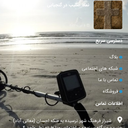
نماد صلیب در گنجیابی
5 فوریه 2026
دسترسی سریع
بلاگ
شبکه های اجتماعی
تماس با ما
فروشگاه
اطلاعات تماس
شیراز فرهنگ شهر نرسیده به فلکه احسان (معالی آباد)
جنب درمانگاه سینوهه ساختمان رویا طبقه اول واحد ۴