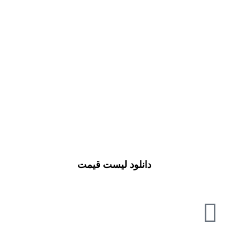
دانلود لیست قیمت