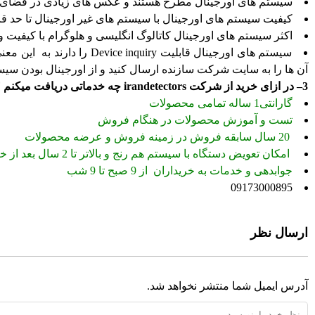
سیستم های اورجینال مطرح هستند و عکس های زیادی در فضای مج
کیفیت سیستم های اورجینال با سیستم های غیر اورجینال تا حد
اکثر سیستم های اورجینال کاتالوگ انگلیسی و هلوگرام با کیفیت و
سیستم های اورجینال قابلیت quiry
آن ها را به سایت شرکت سازنده ارسال کنید و از اورجینال بودن سیس
3
– در ازای خرید از شرکت irandetectors چه خدماتی دریافت میکنم ؟
گارانتی1 ساله تمامی محصولات
تست و آموزش محصولات در هنگام فروش
20 سال سابقه فروش در زمینه فروش و عرضه محصولات
امکان تعویض دستگاه با سیستم هم رنج و بالاتر تا 2 سال بعد از خرید با کثر 25 درصد
جوابدهی و خدمات به خریداران از 9 صبح تا 9 شب
09173000895
ارسال نظر
آدرس ایمیل شما منتشر نخواهد شد.