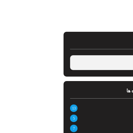
 ها
13
5
7