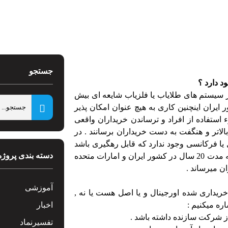
جستجو
ر سیستم های طلایاب یا فلزیاب شایعه ای بیش
یران اینچنین کاری به هیچ عنوان امکان پذیر
 استفاده از افراد و ترساندن خریداران واقعی
الاتر و هنگفت به دست خریداران برسانند . در
یا فرکانسی وجود ندارد که قابل رهگیری باشد
دسته بندی پروژه
.شرکت KXS بدون واسطه و با سابقه کار و فروش سیسستم ها به مدت 20 سال در کشور ایران و امارات متحده
ن میرساند .
آموزشی
خریداری شده اورجینال و یا اصل هست یا نه ,
ره میکنیم :
اخبار
ز شرکت سازنده داشته باشد .
تفسیرنماد