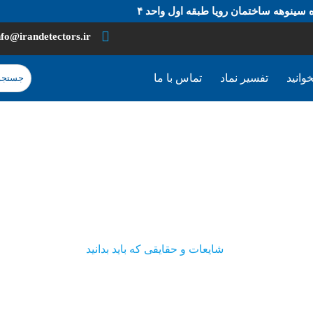
 سینوهه ساختمان رویا طبقه اول واحد ۴
nfo@irandetectors.ir
وانید
تفسیر نماد
تماس با ما
حقایقی که باید بدانید
ی
آموزشی
شایعات و حقایقی که باید بدانید