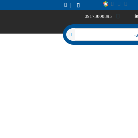
i
09173000895