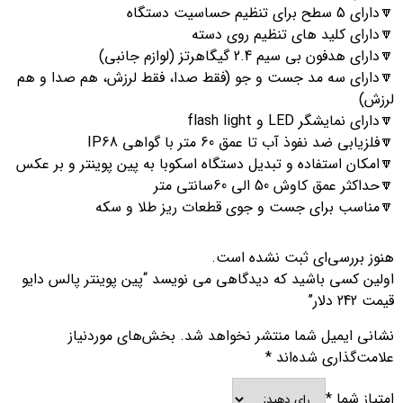
🔽دارای 5 سطح برای تنظیم حساسیت دستگاه
🔽دارای کلید های تنظیم روی دسته
🔽دارای هدفون بی سیم 2.4 گیگاهرتز (لوازم جانبی)
🔽دارای سه مد جست و جو (فقط صدا، فقط لرزش، هم صدا و هم
لرزش)
🔽دارای نمایشگر LED و flash light
🔽فلزیابی ضد نفوذ آب تا عمق 60 متر با گواهی IP68
🔽امکان استفاده و تبدیل دستگاه اسکوبا به پین پوینتر و بر عکس
🔽حداکثر عمق کاوش 50 الی 60سانتی متر
🔽مناسب برای جست و جوی قطعات ریز طلا و سکه
هنوز بررسی‌ای ثبت نشده است.
اولین کسی باشید که دیدگاهی می نویسد “پین پوینتر پالس دایو
قیمت 242 دلار”
نشانی ایمیل شما منتشر نخواهد شد.
بخش‌های موردنیاز
علامت‌گذاری شده‌اند
*
امتیاز شما
*