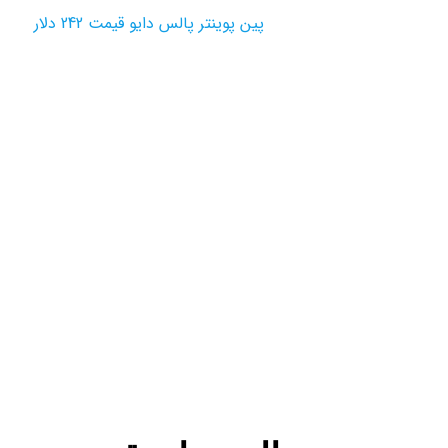
پین پوینتر پالس دایو قیمت 242 دلار
محصولات