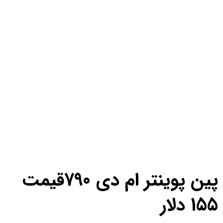
پین پوینتر ام دی 790قیمت
1 دلار