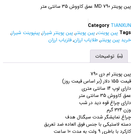
پوینتر MD 790 عمق کاووش 35 سانتی متر
Category
TIANXU
Tag
پین پوینت
,
پین پوینتر
,
پین پوینتر شیراز
,
پینپوینت شیراز
,
ید پین پوینتر
,
طلایاب ارزان
,
فلزیاب ارزان
توضیحات
ن پوینتر ام دی 790
15 دلار (بر اساس قیمت روز)
ای لوپ 14 سانتی متری
ق کاووش 35 سانتی متر
ارای چراغ قوه دید در شب
 324 گرم
راغ نمایشگر شدت سیگنال هدف
سته لاستیکی با جنس فوق العاده ضد تعریق
کرد با باطری 9 ولت به مدت 10 ساعت