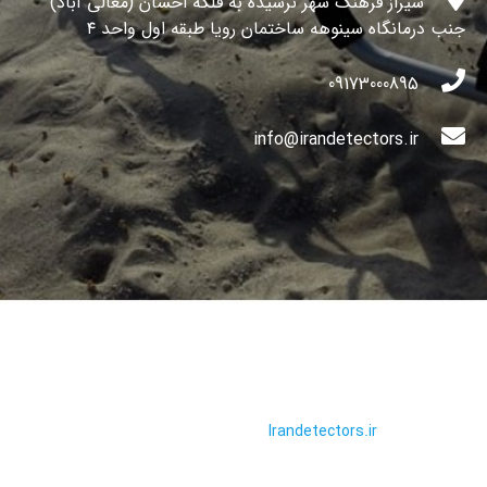
شیراز فرهنگ شهر نرسیده به فلکه احسان (معالی آباد)
جنب درمانگاه سینوهه ساختمان رویا طبقه اول واحد ۴
09173000895
info@irandetectors.ir
تمامی حقوق این سایت محفوظ و
ربوط به سایت
Irandetectors.ir
می
باشد