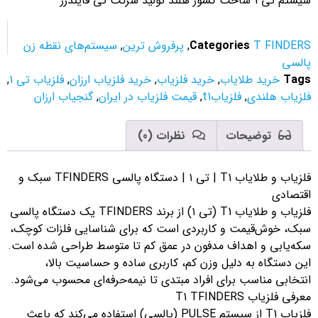
 تی 1 ساخت کشور هلند تولید شرکت تی فایندرز
T FINDER
Categories
,
پرفروش ترین
,
سیستم‌های نقطه زن
السی
Tag
خرید طلایاب
,
خرید فلزیاب
,
خرید فلزیاب ارزان
,
فلزیاب تی 1
,
لزیاب هلندی
,
فلزیابt1
,
قیمت فلزیاب در ایران
,
گنجیاب ارزان
توضیحات
نظرات (0)
فلزیاب و طلایاب T1 | تی ۱ | دستگاه پالسی TFINDERS سبک و
قتصادی
فلزیاب و طلایاب T1 (تی ۱) از برند TFINDERS یک دستگاه پالسی
بک، خوش‌قیمت و کاربردی است که برای شناسایی فلزات کوچک،
که‌یابی و اهداف مدفون در عمق کم تا متوسط طراحی شده است.
ین دستگاه به دلیل وزن کم، کاربری ساده و حساسیت بالا،
نتخابی مناسب برای افراد مبتدی تا نیمه‌حرفه‌ای محسوب می‌شود.
رفی فلزیاب T1 TFINDERS
فلزیاب T1 از سیستم PULSE (پالسی) استفاده می‌کند که باعث