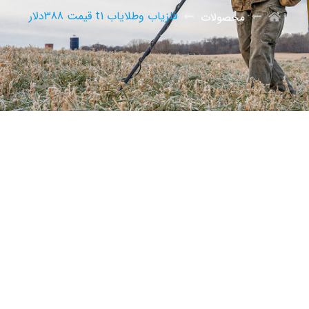
فلزیاب وطلایاب t1 قیمت 388دلار
محصولات