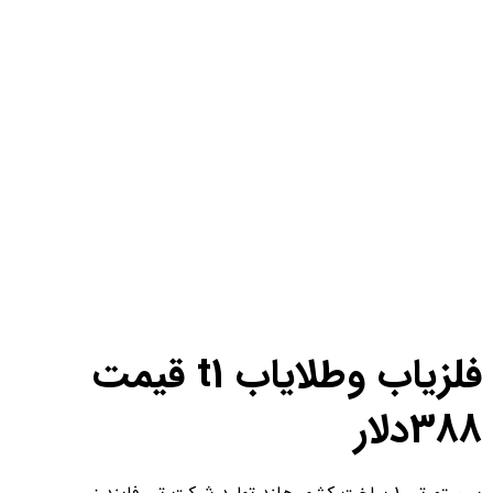
فلزیاب وطلایاب t1 قیمت
38دلار