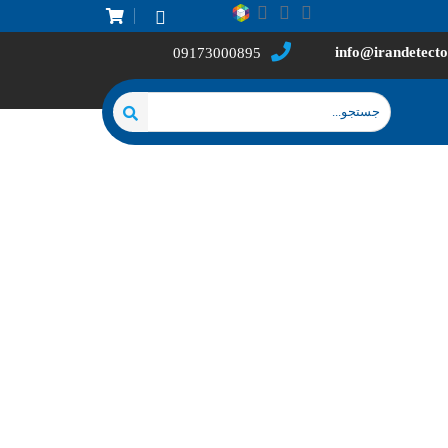
info@irandetecto
09173000895