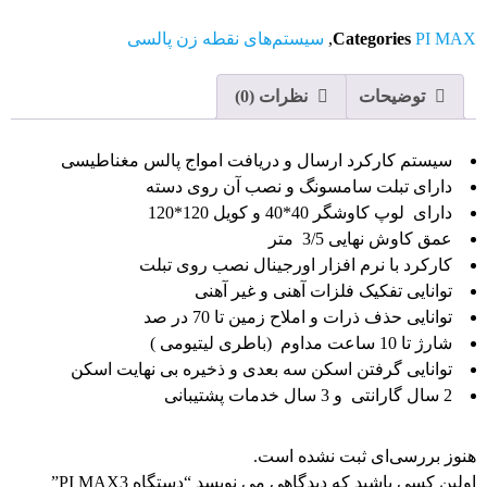
PI MAX
Categories
,
سیستم‌های نقطه زن پالسی
توضیحات
نظرات (0)
سیستم کارکرد ارسال و دریافت امواج پالس مغناطیسی
دارای تبلت سامسونگ و نصب آن روی دسته
دارای لوپ کاوشگر 40*40 و کویل 120*120
عمق کاوش نهایی 3/5 متر
کارکرد با نرم افزار اورجینال نصب روی تبلت
توانایی تفکیک فلزات آهنی و غیر آهنی
توانایی حذف ذرات و املاح زمین تا 70 در صد
شارژ تا 10 ساعت مداوم (باطری لیتیومی )
توانایی گرفتن اسکن سه بعدی و ذخیره بی نهایت اسکن
2 سال گارانتی و 3 سال خدمات پشتیبانی
هنوز بررسی‌ای ثبت نشده است.
اولین کسی باشید که دیدگاهی می نویسد “دستگاه PI MAX3”