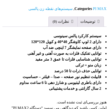
PI MAX
Categories
,
سیستم‌های نقطه زن پالسی
توضیحات
نظرات (0)
سیستم کارکرد پالس سینوسی
دارای 2 لوپ کاوشگر 40*40 و کویل 120*120
دارای صفحه نمایشگر 7 اینچی ضد آب
توانایی تفکیک فلزات به صورت آهنی و غیر آهنی
توانایی شناسایی فلزات تا عمق 3 متر مفید
زبان منو = ترکی
توانایی حذف ذرات تا 50 درصد
قابیلت تنظیم نور صفحه – صدا – فیلتر – حساسیت
دارای باطری لیتیومی و شارژ دهی تا 6 ساعت مداوم
2 سال گارانتی و خدمات پشتیبانی
هنوز بررسی‌ای ثبت نشده است.
اولین کسی باشید که دیدگاهی می نویسد “دستگاه PI MAX2”