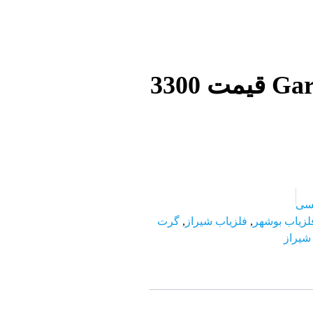
طلایاب Garrett ATX Pro قیمت 3300
لسی
لزیاب بوشهر
,
فلزیاب شیراز
,
گرت
شیراز