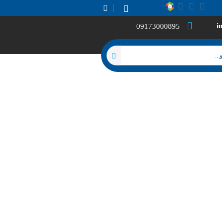
i
09173000895