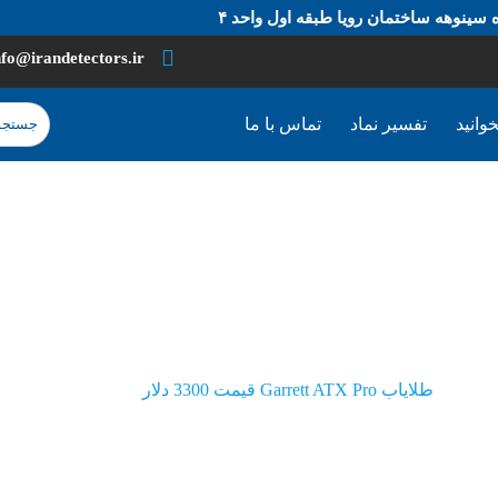
 سینوهه ساختمان رویا طبقه اول واحد ۴
nfo@irandetectors.ir
وانید
تفسیر نماد
تماس با ما
لات
طلایاب Garrett ATX Pro قیمت 3300 دلار