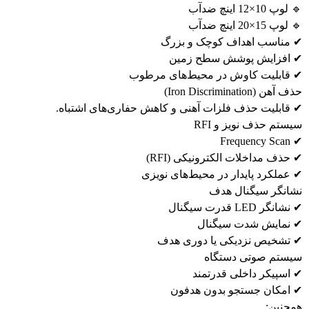
🔹 لوپ 10×12 اینچ ضدآب
🔹 لوپ 15×20 اینچ ضدآب
✔ مناسب اهداف کوچک و بزرگ
✔ افزایش پوشش سطح زمین
✔ قابلیت کاوش در محیط‌های مرطوب
حذف آهن (Iron Discrimination)
✔ قابلیت حذف فلزات آهنی و کاهش حفاری‌های اشتباه.
سیستم حذف نویز و RFI
✔ Frequency Scan
✔ حذف مداخلات الکترونیکی (RFI)
✔ عملکرد پایدار در محیط‌های نویزی
نشانگر سیگنال هدف
✔ نشانگر LED قدرت سیگنال
✔ نمایش شدت سیگنال
✔ تشخیص نزدیکی یا دوری هدف
سیستم صوتی دستگاه
✔ اسپیکر داخلی قدرتمند
✔ امکان جستجو بدون هدفون
همچنین: