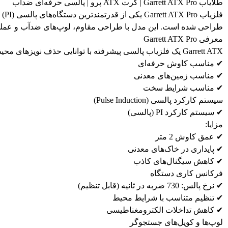
طلایاب Garrett ATX Pro | گرت ATX پرو | پالسی حرفه‌ای ضدآب
طراحی شده است. این مدل با طراحی مقاوم، لوپ‌های ضدآب و عملکر
معرفی Garrett ATX Pro
Garrett ATX یک فلزیاب پالسی پیشرفته با توانایی حذف نویزهای محیطی، عملکرد پایدار در خاک‌های معدنی و حساسیت بالا نسبت به فلزات با ارزش مانند طلا و نقره است.
✔ مناسب کاوش حرفه‌ای
✔ مناسب زمین‌های معدنی
✔ مناسب شرایط سخت
سیستم کارکرد پالسی (Pulse Induction)
✔ سیستم کارکرد PI (پالسی)
مزایا:
✔ عمق کاوش 2 متر
✔ پایداری در خاک‌های معدنی
✔ کاهش سیگنال‌های کاذب
فرکانس کاری دستگاه
✔ نرخ پالس: 730 ضربه در ثانیه (قابل تنظیم)
✔ تنظیم متناسب با شرایط محیط
✔ کاهش تداخلات الکترومغناطیسی
لوپ‌ها و کویل‌های جستجوگر