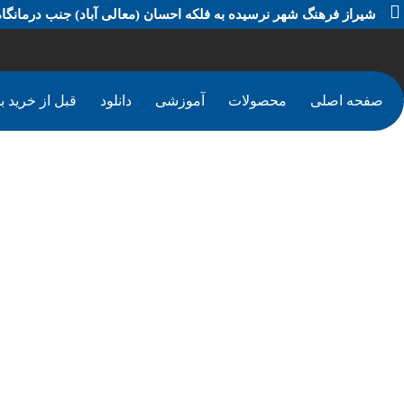
شیراز فرهنگ شهر نرسیده به فلکه احسان (معالی آباد) جنب درمانگاه
صفحه اصلی
محصولات
آموزشی
دانلود
قبل از خرید بخ
طلایاب Garrett ATX Pro قیمت 3300 دلار
محصو