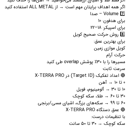
اگر فقط طلا و اشیای ارزشمند می‌خواهید → آهن‌ها را حذف کنید
اگر همه اهداف برایتان مهم است → از ALL METAL استفاده کنید
7️⃣ Volume – صدا
برای هدفون: 10
برای اسپیکر: 18–22
8️⃣ روش حرکت صحیح کویل
برای بهترین عمق:
کویل موازی زمین
حرکت آرام
مسیرها را با ۳۰٪ پوشش overlap طی کنید
سرعت ثابت
🔵 اعداد تفکیک (Target ID) در X-TERRA PRO
0 تا 10 → آهن
10 تا 30 → آلومینیوم، فویل
30 تا 60 → طلا، سکه کوچک
60 تا 99 → سکه‌های بزرگ، اشیای مسی/برنجی
🔵 عمق دستگاه X-TERRA PRO
با تنظیمات درست:
سکه کوچک → ۳۰ تا ۵۰ سانت