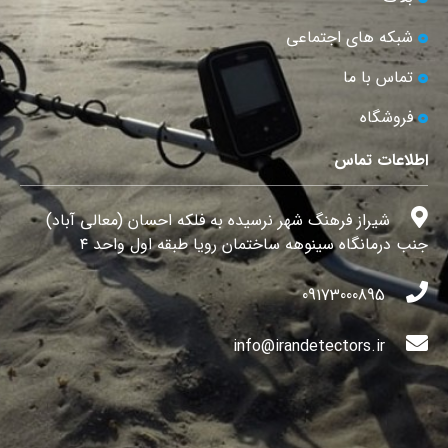
شبکه های اجتماعی
تماس با ما
فروشگاه
اطلاعات تماس
شیراز فرهنگ شهر نرسیده به فلکه احسان (معالی آباد)
جنب درمانگاه سینوهه ساختمان رویا طبقه اول واحد ۴
09173000895
info@irandetectors.ir