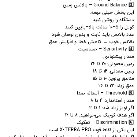
3️⃣ Ground Balance – بالانس زمین
این بخش خیلی مهمه.
دستگاه را روشن کنید
کویل را ۵–۱۰ سانت بالا–پایین کنید
عدد بالانس باید ثابت و بدون نوسان شود
بالانس خوب → کاهش خطا و افزایش عمق.
4️⃣ Sensitivity – حساسیت
مقدار پیشنهادی:
زمین معمولی: 20 تا 24
زمین معدنی: 14 تا 18
مناطق پرنویز: 10 تا 15
عمق زیاد: 22 تا 26
5️⃣ Threshold – آستانه صدا
مقدار استاندارد: 4 تا 8
اگر نویز زیاد شد: 1 تا 3
اگر هدف کوچک می‌خواهید: 8 تا 12
6️⃣ Discrimination – تفکیک
این یکی از نقاط قوت X-TERRA PRO است.