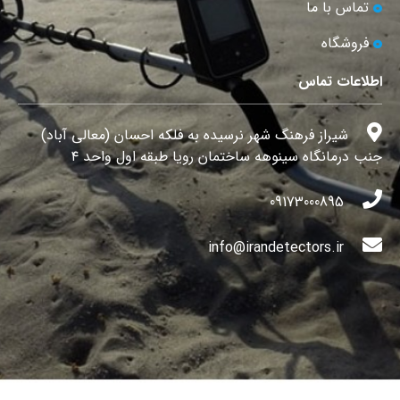
تماس با ما
فروشگاه
اطلاعات تماس
شیراز فرهنگ شهر نرسیده به فلکه احسان (معالی آباد)
جنب درمانگاه سینوهه ساختمان رویا طبقه اول واحد ۴
09173000895
info@irandetectors.ir