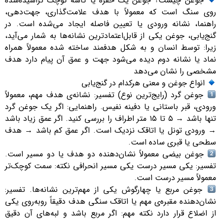
جوغن چیست؟ جوغن یک حفره یا کاسه کوچک تراشیده‌شده
روی سنگ است که معمولاً با هدف علامت‌گذاری، جهت‌دهی،
راهنما، نشانه ورودی یا تعیین فاصله ایجاد می‌شده است. در
گنج‌یابی، جوغن یکی از قابل‌اعتمادترین نشانه‌ها به شمار می‌آید،
زیرا: توسط انسان و به شکل هدفمند ساخته شده معمولاً همراه
نماد یا نشانه دوم دیده می‌شود جهت و عمق آن پیام دارد هدف
مشخصی را نشان می‌دهد
انواع جوغن و معنی هرکدام در گنج‌یابی
جوغن گرد (رایج‌ترین نوع) تفسیر: نشانه‌ی هدف مهم، معمولاً
ورودی، قبر باستانی یا دفینه نفیس. راهنمایی: اگر یک جوغن گرد
تنها باشد → ۵ تا ۱۵ متر اطراف را بررسی کنید. اگر عمق زیاد باشد
→ ورودی تونل یا اتاقک نزدیک است. اگر عمق کم باشد → هدف
سطحی یا قبری ساده است.
جوغن بیضی معمولاً نشان‌دهنده دو هدف یا دو مسیر است.
تفسیر: یکی مسیر درست یکی مسیر انحرافی نکته: سمت کوچک‌تر
معمولاً مسیر درست است.
جوغن مربع یا چهارگوش یکی از مهم‌ترین نشانه‌ها. تفسیر:
نشان‌دهنده مقبره‌ی مهم یا اتاقک سنگی هدف دقیقاً رو‌به‌روی یکی
از اضلاع قرار دارد نکته مهم: اگر مربع باشد و لبه‌های آن دقیق