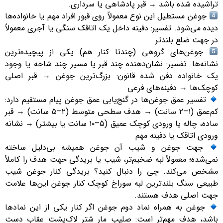
تراشیده شده باشد → قبر پادشاهی یا سرداری.
جوغن مستطیل این نوع معمولاً روی قبور افراد مهم یا خانواده‌ها
دیده می‌شود. تفسیر: دفینه داخل یک اتاقک سنگی یا آجری معمولاً
در جهت ضلع بلندتر
جوغن‌های گروهی (چندتا کنار هم) یکی از پیچیده‌ترین
نشانه‌ها. تفسیر: نشان‌دهنده چند قبر یا مسیر چند شاخه یا وجود
یک خانواده دفن شده قانون: بزرگ‌ترین جوغن → قبر اصلی
کوچک‌ها → دفینه‌های فرعی
تفسیر عمق جوغن‌ها در گنج‌یابی عمق جوغن پیام مستقیم دارد:
کم‌عمق (۱–۲ سانت) → هدف سطحی متوسط (۲–۵ سانت) → قبر
ساده، چاله یا ورودی کوچک عمیق (۵–۱۰ سانت یا بیشتر) → نشانه
ورودی اتاقک یا دفینه مهم
جهت جوغن و شیب آن جوغن همیشه بی‌دلیل ساخته
نمی‌شده؛ معمولاً لبه ضخیم‌تر، شیب یا بریدگی جهت هدف را کاملاً
مشخص می‌کند. چی را دنبال کنید؟ بریدگی کنار جوغن شیب
طبیعی سنگ بلندترین لبه سوراخ کوچک کنار جوغن این‌ها علامت
جهت اصلی هدف هستند.
جوغن به همراه نماد دوم جوغن اگر کنار یکی از این نمادها
باشد، هدف مهم‌تر است: صلیب مار شتر لاک‌پشت عقاب دست