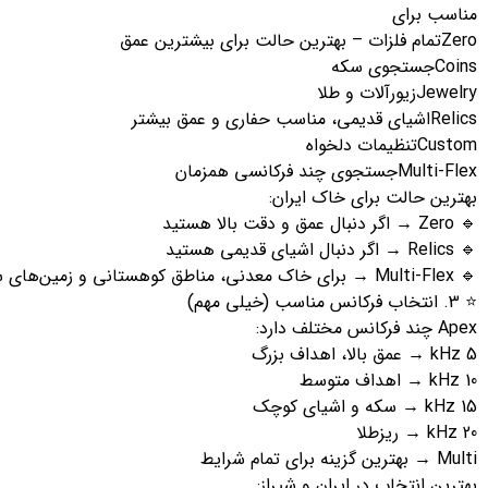
مناسب برای
Zeroتمام فلزات – بهترین حالت برای بیشترین عمق
Coinsجستجوی سکه
Jewelryزیورآلات و طلا
Relicsاشیای قدیمی، مناسب حفاری و عمق بیشتر
Customتنظیمات دلخواه
Multi-Flexجستجوی چند فرکانسی همزمان
بهترین حالت برای خاک ایران:
🔹 Zero → اگر دنبال عمق و دقت بالا هستید
🔹 Relics → اگر دنبال اشیای قدیمی هستید
🔹 Multi-Flex → برای خاک معدنی، مناطق کوهستانی و زمین‌های سخت
⭐ 3. انتخاب فرکانس مناسب (خیلی مهم)
Apex چند فرکانس مختلف دارد:
5 kHz → عمق بالا، اهداف بزرگ
10 kHz → اهداف متوسط
15 kHz → سکه و اشیای کوچک
20 kHz → ریزطلا
Multi → بهترین گزینه برای تمام شرایط
بهترین انتخاب در ایران و شیراز: