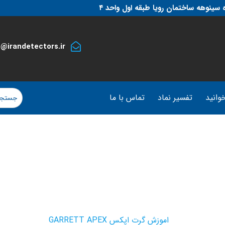
 سینوهه ساختمان رویا طبقه اول واحد ۴
o@irandetectors.ir
وانید
تفسیر نماد
تماس با ما
GARRETT A
اموزش گرت اپکس GARRETT APEX
آموزشی