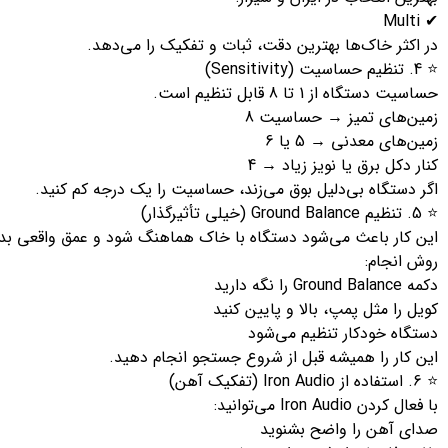
✔ Multi
در اکثر خاک‌ها بهترین دقت، ثبات و تفکیک را می‌دهد.
⭐ 4. تنظیم حساسیت (Sensitivity)
حساسیت دستگاه از 1 تا 8 قابل تنظیم است.
زمین‌های تمیز → حساسیت 8
زمین‌های معدنی → 5 یا 6
کنار دکل برق یا نویز زیاد → 4
اگر دستگاه بی‌دلیل بوق می‌زند، حساسیت را یک درجه کم کنید.
⭐ 5. تنظیم Ground Balance (خیلی تأثیرگذار)
این کار باعث می‌شود دستگاه با خاک هماهنگ شود و عمق واقعی بد
روش انجام:
دکمه Ground Balance را نگه دارید
کویل را مثل پمپ، بالا و پایین کنید
دستگاه خودکار تنظیم می‌شود
این کار را همیشه قبل از شروع جستجو انجام دهید.
⭐ 6. استفاده از Iron Audio (تفکیک آهن)
با فعال کردن Iron Audio می‌توانید:
صدای آهن را واضح بشنوید