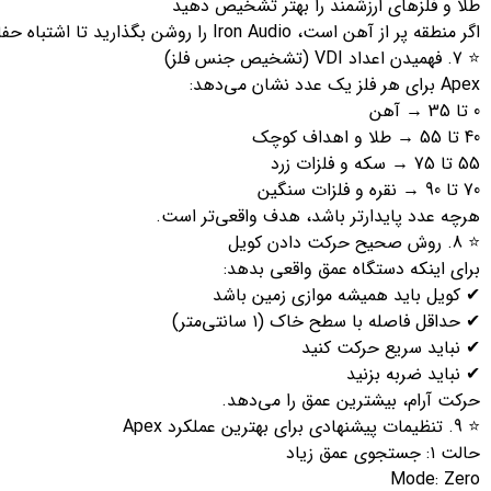
طلا و فلزهای ارزشمند را بهتر تشخیص دهید
اگر منطقه پر از آهن است، Iron Audio را روشن بگذارید تا اشتباه حفاری نکنید.
⭐ 7. فهمیدن اعداد VDI (تشخیص جنس فلز)
Apex برای هر فلز یک عدد نشان می‌دهد:
0 تا 35 → آهن
40 تا 55 → طلا و اهداف کوچک
55 تا 75 → سکه و فلزات زرد
70 تا 90 → نقره و فلزات سنگین
هرچه عدد پایدارتر باشد، هدف واقعی‌تر است.
⭐ 8. روش صحیح حرکت دادن کویل
برای اینکه دستگاه عمق واقعی بدهد:
✔ کویل باید همیشه موازی زمین باشد
✔ حداقل فاصله با سطح خاک (۱ سانتی‌متر)
✔ نباید سریع حرکت کنید
✔ نباید ضربه بزنید
حرکت آرام، بیشترین عمق را می‌دهد.
⭐ 9. تنظیمات پیشنهادی برای بهترین عملکرد Apex
حالت ۱: جستجوی عمق زیاد
Mode: Zero