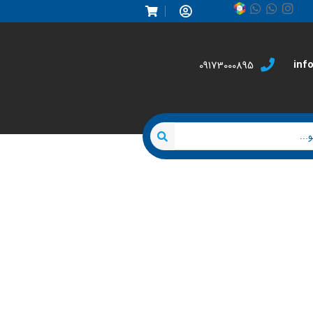
inf
09173000895