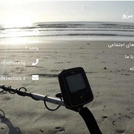
سریع
اطلاعات تماس
شیراز فرهنگ ش
آباد) جنب درمانگاه 
های اجتماعی
واحد ۴
ا ما
09173000895
ه
detectors.ir