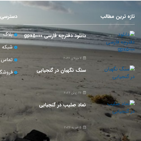
تازه ترین مطالب
دسترسی 
بلاگ
دانلود دفترچه فارسی gpx5000
شبکه 
تماس ب
7 جولای 2026
سنگ نگهبان در گنجیابی
فروشگا
22 ژوئن 2026
نماد صلیب در گنجیابی
5 فوریه 2026