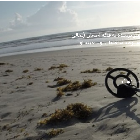
هر نرسیده به فلکه احسان (معالی
سینوهه ساختمان رویا طبقه اول
info@iran