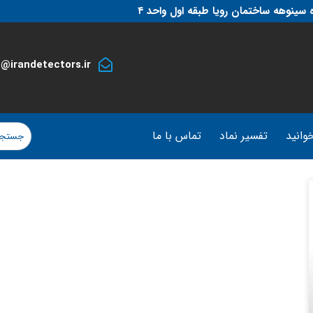
 سینوهه ساختمان رویا طبقه اول واحد ۴
o@irandetectors.ir
وانید
تفسیر نماد
تماس با ما