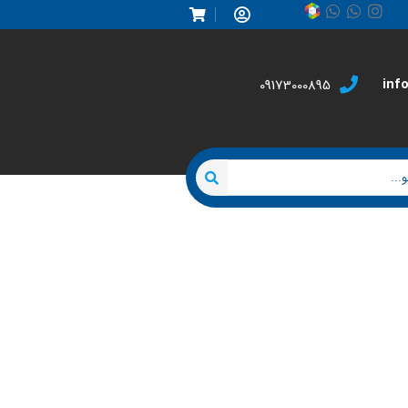
inf
09173000895