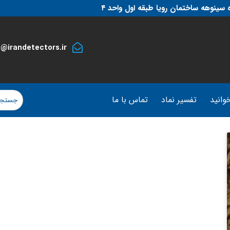
 سینوهه ساختمان رویا طبقه اول واحد ۴
o@irandetectors.ir
وانید
تفسیر نماد
تماس با ما