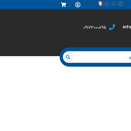
inf
09173000895