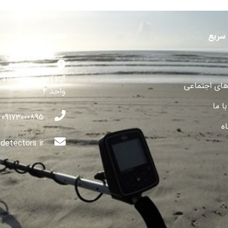
سریع
اطلاعات تماس
شیراز فرهنگ ش
آباد) جنب درمانگاه 
های اجتماعی
واحد ۴
ا ما
09173000895
ه
detectors.ir