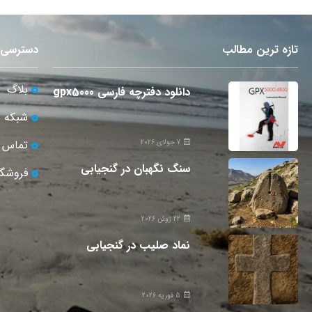
تازه ترین مطالب
دسترسی 
بلاگ
دانلود دفترچه فارسی gpx5000
شبکه 
تماس ب
7 جولای 2026
سنگ نگهبان در گنجیابی
فروشگا
22 ژوئن 2026
نماد صلیب در گنجیابی
5 فوریه 2026