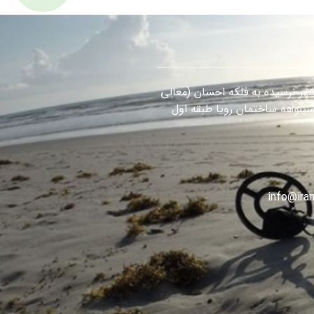
هر نرسیده به فلکه احسان (معالی
سینوهه ساختمان رویا طبقه اول
info@iran