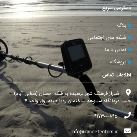
دسترسی سریع
بلاگ
شبکه های اجتماعی
تماس با ما
فروشگاه
اطلاعات تماس
شیراز فرهنگ شهر نرسیده به فلکه احسان (معالی آباد)
جنب درمانگاه سینوهه ساختمان رویا طبقه اول واحد ۴
09173000895
info@irandetectors.ir