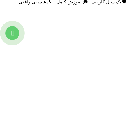
️ یک سال گارانتی | 🎓 آموزش کامل | 📞 پشتیبانی واقعی
تازه ترین مطالب
دانلود دفترچه فارسی gpx5000
7 جولای 2026
سنگ نگهبان در گنجیابی
22 ژوئن 2026