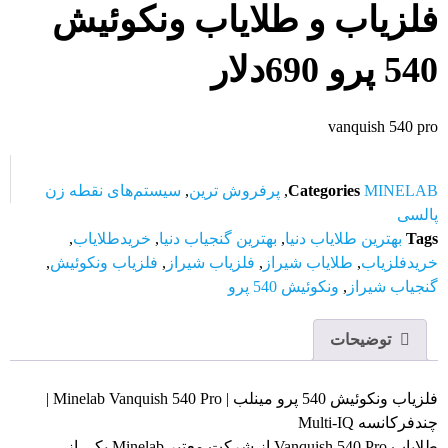
لزیاب و طلایاب ونکوئیش
5 پرو 690دلار
vanquish 540 p
MINELA
Categories
,
پرفروش ترین
,
سیستم‌های نقطه زن
السی
Tag
بهترین طلایاب دنیا
,
بهترین گنجیاب دنیا
,
خریدطلایاب
,
ریدفلزیاب
,
طلایاب شیراز
,
فلزیاب شیراز
,
فلزیاب ونکوئیش
,
نجیاب شیراز
,
ونکوئیش 540 پرو
توضیحات
فلزیاب ونکوئیش 540 پرو مینلب | Minelab Vanquish 540 Pro |
دفرکانسه Multi-IQ
طلایاب Vanquish 540 Pro از شرکت معتبر Minelab یکی از