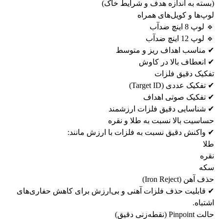
بسته به اندازه هدف و شرایط خاک)
پ‌ها و کویل‌های همراه
لوپ 8 اینچ ضدآب
لوپ 12 اینچ ضدآب
 مناسب اهداف ریز و متوسط
 انعطاف بالا در کاوش
فکیک دقیق فلزات
تفکیک عددی (Target ID)
 تفکیک صوتی اهداف
 شناسایی دقیق فلزات ارزشمند
ساسیت بالا نسبت به طلا و نقره
 واکنش دقیق نسبت به فلزات با ارزش مانند:
لا
قره
که
 آهن (Iron Reject)
 قابلیت حذف فلزات آهنی و بی‌ارزش برای کاهش حفاری‌های
تباه.
Pinpoin (نقطه‌زنی دقیق)