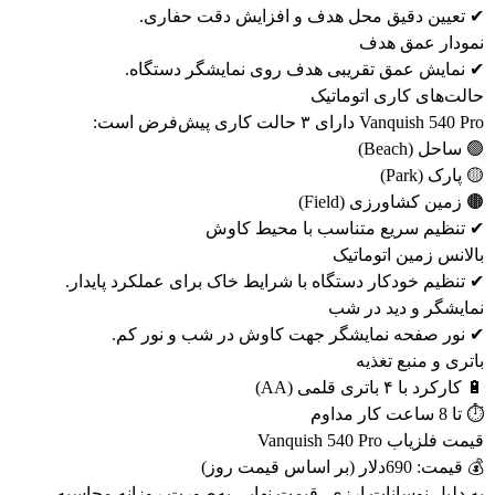
 تعیین دقیق محل هدف و افزایش دقت حفاری.
مودار عمق هدف
 نمایش عمق تقریبی هدف روی نمایشگر دستگاه.
الت‌های کاری اتوماتیک
Vanquish 540  دارای ۳ حالت کاری پیش‌فرض است:
 ساحل (Beach)
 پارک (Park)
 زمین کشاورزی (Field)
 تنظیم سریع متناسب با محیط کاوش
لانس زمین اتوماتیک
 تنظیم خودکار دستگاه با شرایط خاک برای عملکرد پایدار.
مایشگر و دید در شب
 نور صفحه نمایشگر جهت کاوش در شب و نور کم.
تری و منبع تغذیه
کارکرد با ۴ باتری قلمی (AA)
 8 ساعت کار مداوم
ت فلزیاب Vanquish 540 Pro
یمت: 690دلار (بر اساس قیمت روز)
ه دلیل نوسانات ارزی، قیمت نهایی به‌صورت روزانه محاسبه