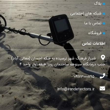
بلاگ
شبکه های اجتماعی
تماس با ما
فروشگاه
اطلاعات تماس
شیراز فرهنگ شهر نرسیده به فلکه احسان (معالی آباد)
جنب درمانگاه سینوهه ساختمان رویا طبقه اول واحد ۴
09173000895
info@irandetectors.ir