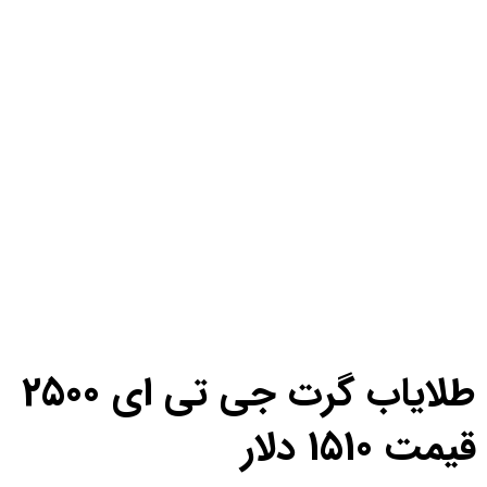
طلایاب گرت جی تی ای 2500
مت 1510 دلار