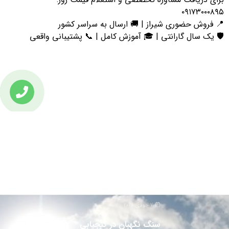
۰۹۱۷۳۰۰۰۸۹
 فروش حضوری شیراز | 🚚 ارسال به سراسر کشور
️ یک سال گارانتی | 🎓 آموزش کامل | 📞 پشتیبانی واقعی
تازه ترین مطالب
دانلود دفترچه فارسی gpx5000
7 جولای 2026
سنگ نگهبان در گنجیابی