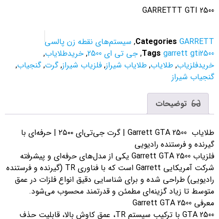
GARRETTT GTI 250
GARRET
Categories
,
سیستم‌های نقطه زن پالسی
garrett gti25
Tags
,
جی تی ای 2500
,
خریدطلایاب
,
ریدفلزیاب
,
طلایاب
,
طلایاب شیراز
,
فلزیاب شیراز
,
گرت
,
گنجیاب
,
نجیاب شیراز
توضیحات
طلایاب Garrett GTA 2500 | گرت جی‌تی‌ای ۲۵۰۰ | حرفه‌ای با
رنده و فرستنده رادیویی
فلزیاب Garrett GTA 2500 یکی از مدل‌های حرفه‌ای و پیشرفته
شرکت آمریکایی Garrett است که با فناوری TR (گیرنده و فرستنده
ادیویی) طراحی شده و برای شناسایی دقیق انواع فلزات در عمق
توسط تا زیاد گزینه‌ای مطمئن و قدرتمند محسوب می‌شود.
ی Garrett GTA 2500
GTA 2500 با ترکیب سیستم TR، عمق کاوش بالا، قابلیت حذف