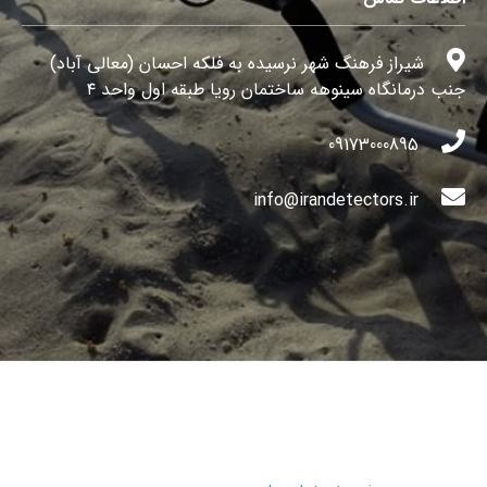
شیراز فرهنگ شهر نرسیده به فلکه احسان (معالی آباد)
جنب درمانگاه سینوهه ساختمان رویا طبقه اول واحد ۴
09173000895
info@irandetectors.ir
تمامی حقوق این سایت محفوظ و