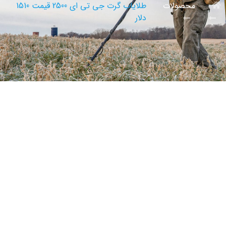
محصولات
طلایاب گرت جی تی ای 2500 قیمت 1510
دلار