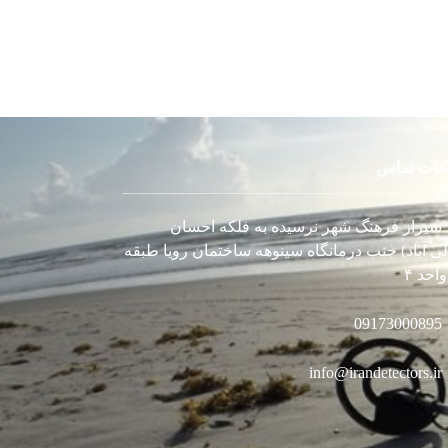
عات تماس
شیراز فرهنگ شهر نرسیده به فلکه احسان
لی آباد) جنب درمانگاه سینوهه ساختمان رویا طبقه
احد ۴
09173000895
info@irandetectors.ir