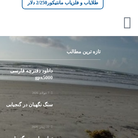
طلایاب و فلزیاب مانتیکور2/250 دلار
تازه ترین مطالب
دانلود دفترچه فارسی
gpx5000
7 جولای 2026
سنگ نگهبان در گنجیابی
22 ژوئن 2026