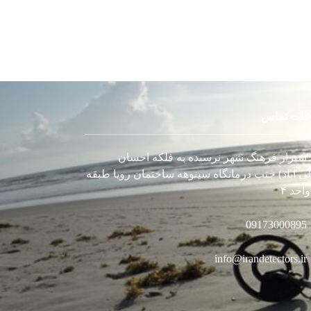
عات تماس
شیراز فرهنگ شهر نرسیده به فلکه احسان
لی آباد) جنب درمانگاه سینوهه ساختمان رویا طبقه
احد ۴
09173000895
info@irandetectors.ir