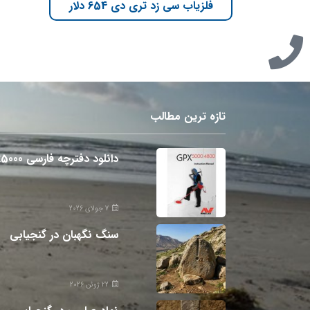
فلزیاب سی زد تری دی 654 دلار
تازه ترین مطالب
دانلود دفترچه فارسی gpx5000
7 جولای 2026
سنگ نگهبان در گنجیابی
22 ژوئن 2026