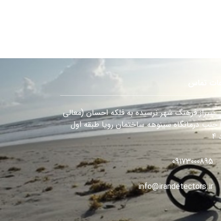
عات تماس
شیراز فرهنگ شهر نرسیده به فلکه احسان (معالی
) جنب درمانگاه سینوهه ساختمان رویا طبقه اول
۴
09173000895
info@irandetectors.ir