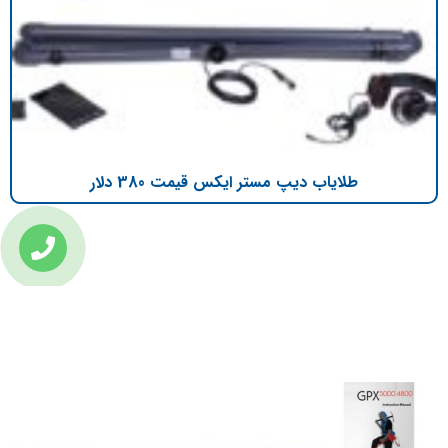
طلایاب دیپ مستر ایکس قیمت 380 دلار
تازه ترین مطالب
دانلود دفترچه فارسی gpx5000