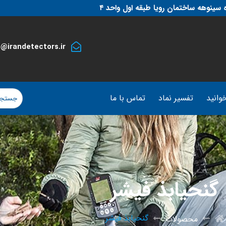
 سینوهه ساختمان رویا طبقه اول واحد ۴
o@irandetectors.ir
وانید
تفسیر نماد
تماس با ما
گنحیابذ فیشر
گنحیابذ فیشر
محصولات