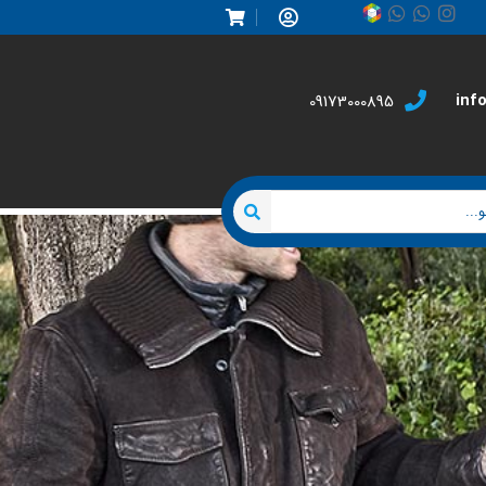
inf
09173000895