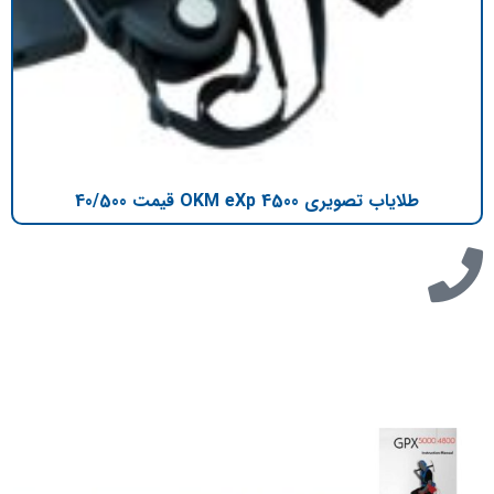
طلایاب تصویری OKM eXp 4500 قیمت 40/500
تازه ترین مطالب
دانلود دفترچه فارسی gpx5000