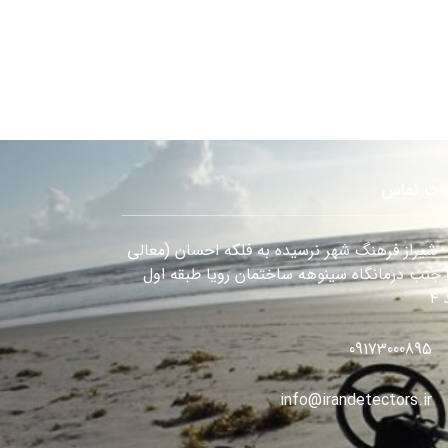
عات تماس
شیراز فرهنگ شهر نرسیده به فلکه احسان (معالی
) جنب درمانگاه سینوهه ساختمان رویا طبقه اول
۴
09173000895
info@irandetectors.ir