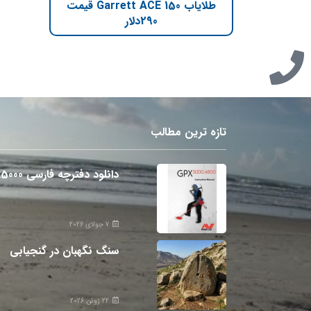
طلایاب Garrett ACE 150 قیمت
290دلار
تازه ترین مطالب
دانلود دفترچه فارسی gpx5000
7 جولای 2026
سنگ نگهبان در گنجیابی
22 ژوئن 2026