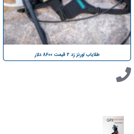
طلایاب لورنز زد 2 قیمت 8600 دلار
تازه ترین مطالب
دانلود دفترچه فارسی gpx5000