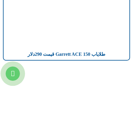
طلایاب Garrett ACE 150 قیمت 290دلار
تازه ترین مطالب
دانلود دفترچه فارسی gpx5000