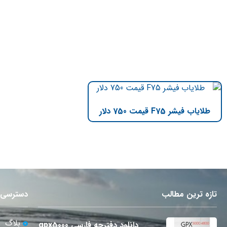
طلایاب فیشر F75 قیمت 750 دلار
تازه ترین مطالب
دسترسی 
بلاگ
دانلود دفترچه فارسی gpx5000