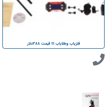
فلزیاب وطلایاب t1 قیمت 388دلار
تازه ترین مطالب
دانلود دفترچه فارسی gpx5000