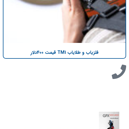
فلزیاب و طلایاب TM1 قیمت 400دلار
تازه ترین مطالب
دانلود دفترچه فارسی gpx5000