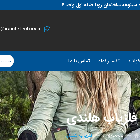
 سینوهه ساختمان رویا طبقه اول واحد ۴
o@irandetectors.ir
وانید
تفسیر نماد
تماس با ما
فلزیاب هلندی
فلزیاب هلندی
محصولات