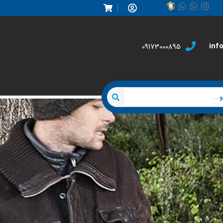
inf
09173000895