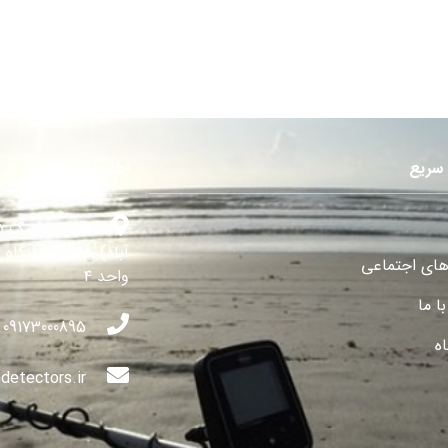
سریع
اطلاعات تماس
شیراز فرهنگ ش
آباد) جنب درمانگاه 
های اجتماعی
واحد ۴
ا ما
09173000895
ه
detectors.ir