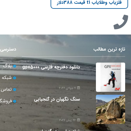
فلزیاب وطلایاب t1 قیمت 388دلار
تازه ترین مطالب
دسترسی 
بلاگ
دانلود دفترچه فارسی gpx5000
شبکه 
تماس ب
7 جولای 2026
سنگ نگهبان در گنجیابی
فروشگا
22 ژوئن 2026