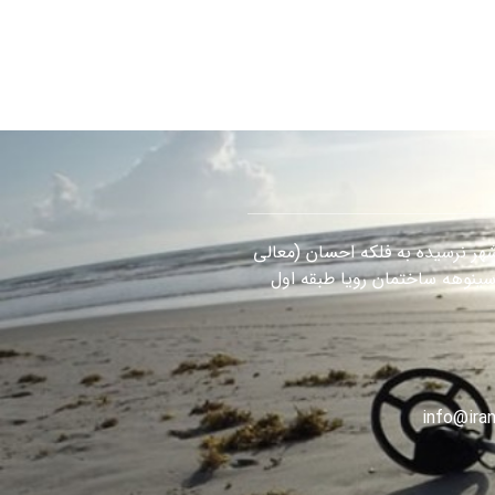
هر نرسیده به فلکه احسان (معالی
سینوهه ساختمان رویا طبقه اول
info@iran