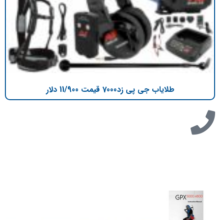
طلایاب جی پی زد7000 قیمت 11/900 دلار
تازه ترین مطالب
دانلود دفترچه فارسی gpx5000