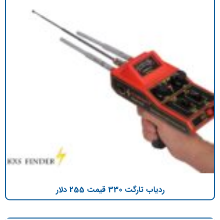
ردیاب تارگت 330 قیمت 255 دلار