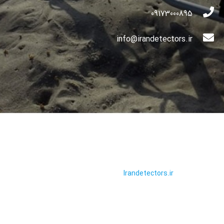
09173000895
info@irandetectors.ir
تمامی حقوق این سایت محفوظ و
مربوط به سایت
Irandetectors.ir
می
باشد