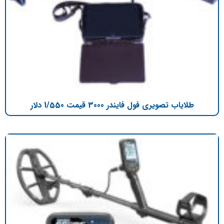
طلایاب تصویری فول فایندر 3000 قیمت 1/550 دلار