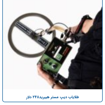
طلایاب دیپ مستر هیبرید248 دلار