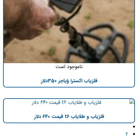
ناموجود است
فلزیاب اکسترا وُیاجر 350دلار
فلزیاب و طلایاب t6 قیمت 640 دلار
1
2