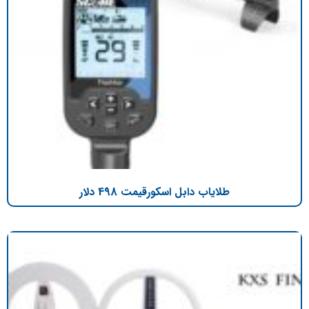
طلایاب دابل اسکورقیمت 498 دلار