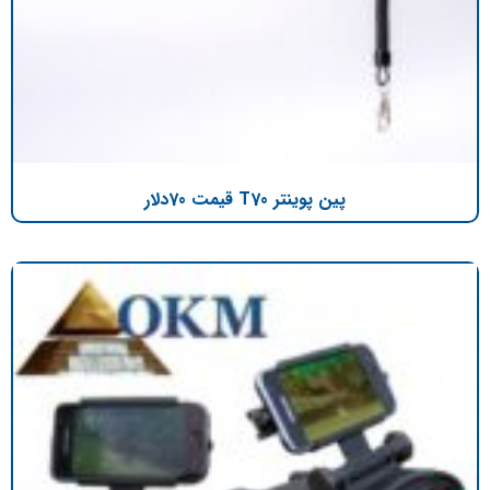
پین پوینتر T70 قیمت 70دلار