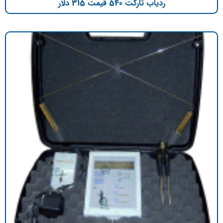
ردیاب تارگت 540 قیمت 315 دلار