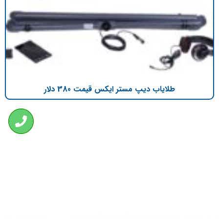
طلایاب دیپ مستر ایکس قیمت 380 دلار
تازه ترین مطالب
دانلود دفترچه فارسی gpx5000