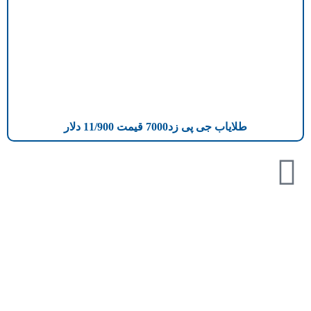
طلایاب جی پی زد7000 قیمت 11/900 دلار
تازه ترین مطالب
دانلود دفترچه فارسی gpx5000