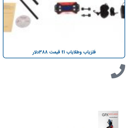
فلزیاب وطلایاب t1 قیمت 388دلار
تازه ترین مطالب
دانلود دفترچه فارسی gpx5000