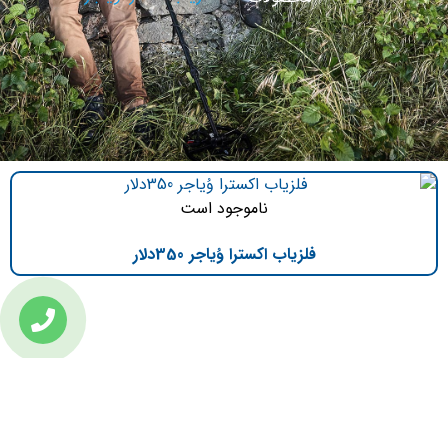
ناموجود است
فلزیاب اکسترا وُیاجر 350دلار
تازه ترین مطالب