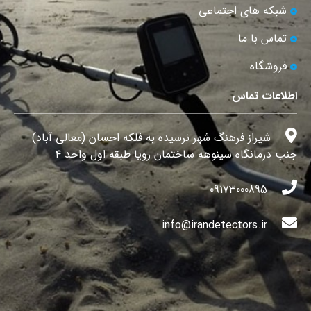
شبکه های اجتماعی
تماس با ما
فروشگاه
اطلاعات تماس
شیراز فرهنگ شهر نرسیده به فلکه احسان (معالی آباد)
جنب درمانگاه سینوهه ساختمان رویا طبقه اول واحد ۴
09173000895
info@irandetectors.ir