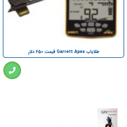
طلایاب Garrett Apex قیمت 650 دلار
تازه ترین مطالب
دانلود دفترچه فارسی gpx5000