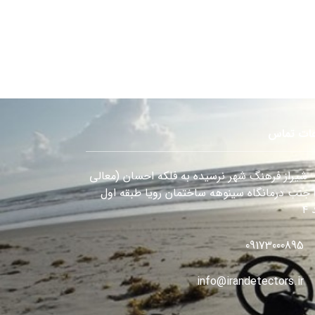
عات تماس
شیراز فرهنگ شهر نرسیده به فلکه احسان (معالی
) جنب درمانگاه سینوهه ساختمان رویا طبقه اول
۴
09173000895
info@irandetectors.ir