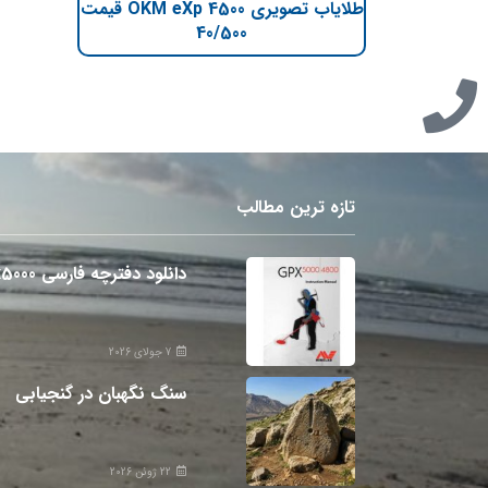
طلایاب تصویری OKM eXp 4500 قیمت
40/500
تازه ترین مطالب
دانلود دفترچه فارسی gpx5000
7 جولای 2026
سنگ نگهبان در گنجیابی
22 ژوئن 2026