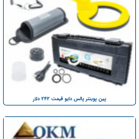
پین پوینتر پالس دایو قیمت 242 دلار