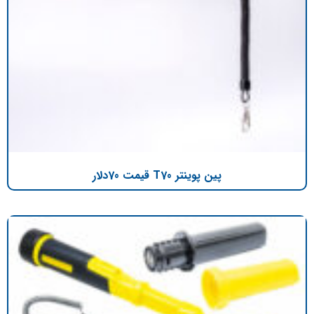
پین پوینتر T70 قیمت 70دلار