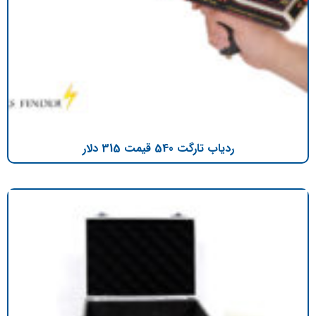
ردیاب تارگت 540 قیمت 315 دلار