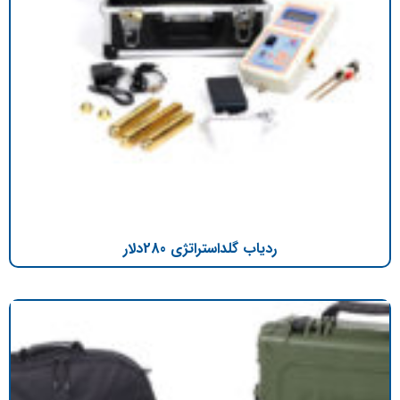
ردیاب گلداستراتژی 280دلار