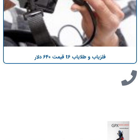
فلزیاب و طلایاب t6 قیمت 640 دلار
تازه ترین مطالب
دانلود دفترچه فارسی gpx5000