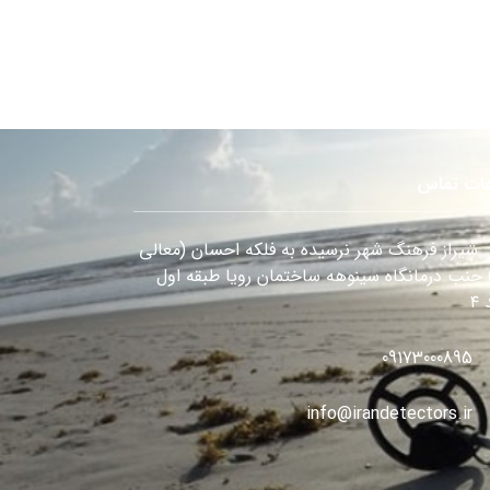
عات تماس
شیراز فرهنگ شهر نرسیده به فلکه احسان (معالی
) جنب درمانگاه سینوهه ساختمان رویا طبقه اول
۴
09173000895
info@irandetectors.ir