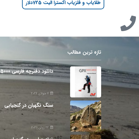
طلایاب و فلزیاب اکسترا الیت 725دلار
تازه ترین مطالب
دانلود دفترچه فارسی gpx5000
7 جولای 2026
سنگ نگهبان در گنجیابی
22 ژوئن 2026