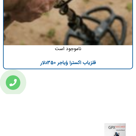
ناموجود است
فلزیاب اکسترا وُیاجر 350دلار
تازه ترین مطالب
دانلود دفترچه فارسی gpx5000