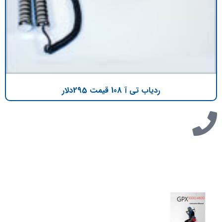
ردیاب تی آ 108 قیمت 295دلار
تازه ترین مطالب
دانلود دفترچه فارسی gpx5000