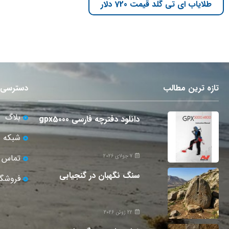
طلایاب ای تی گلد قیمت 720 دلار
تازه ترین مطالب
دسترسی 
بلاگ
دانلود دفترچه فارسی gpx5000
شبکه 
تماس ب
7 جولای 2026
سنگ نگهبان در گنجیابی
فروشگا
22 ژوئن 2026