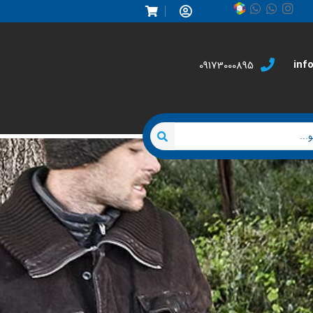
inf
09173000895