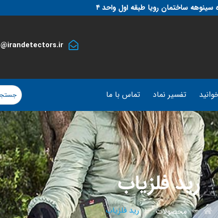
 سینوهه ساختمان رویا طبقه اول واحد ۴
o@irandetectors.ir
وانید
تفسیر نماد
تماس با ما
رید فلزیاب
رید فلزیاب
محصولات