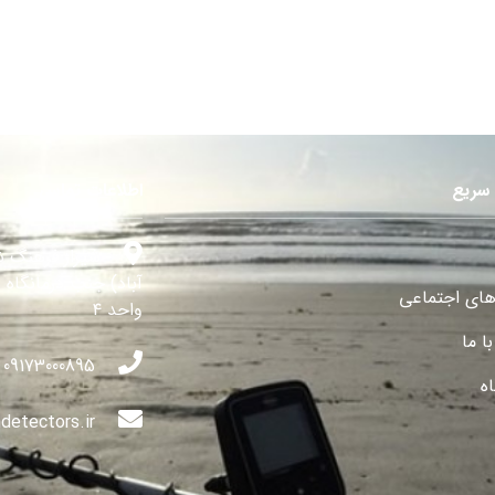
سریع
اطلاعات تماس
شیراز فرهنگ ش
آباد) جنب درمانگاه 
های اجتماعی
واحد ۴
ا ما
09173000895
ه
detectors.ir