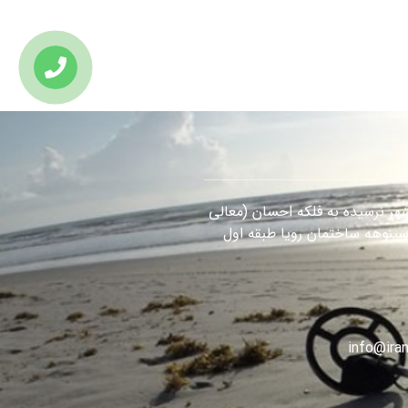
هر نرسیده به فلکه احسان (معالی
سینوهه ساختمان رویا طبقه اول
info@iran