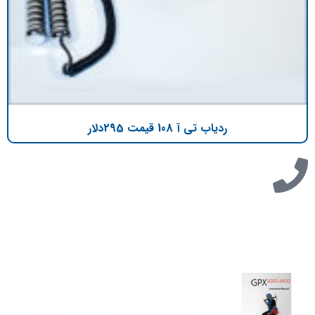
ردیاب تی آ 108 قیمت 295دلار
تازه ترین مطالب
دانلود دفترچه فارسی gpx5000