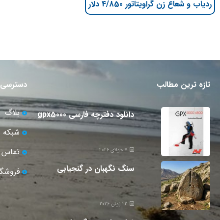
ردیاب و شعاع زن گراویتاتور 4/850 دلار
تازه ترین مطالب
دسترسی 
بلاگ
دانلود دفترچه فارسی gpx5000
شبکه 
تماس ب
7 جولای 2026
سنگ نگهبان در گنجیابی
فروشگا
22 ژوئن 2026