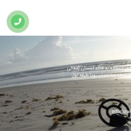
هر نرسیده به فلکه احسان (معالی
سینوهه ساختمان رویا طبقه اول
info@iran