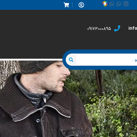
inf
09173000895