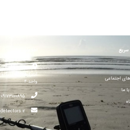
سریع
اطلاعات تماس
شیراز فرهنگ ش
آباد) جنب درمانگاه 
های اجتماعی
واحد ۴
ا ما
09173000895
ه
detectors.ir