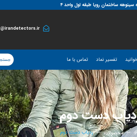
 سینوهه ساختمان رویا طبقه اول واحد ۴
o@irandetectors.ir
وانید
تفسیر نماد
تماس با ما
دیاب دست دوم
ردیاب دست دوم
محصولات