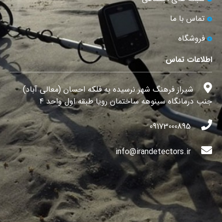
تماس با ما
فروشگاه
اطلاعات تماس
شیراز فرهنگ شهر نرسیده به فلکه احسان (معالی آباد)
جنب درمانگاه سینوهه ساختمان رویا طبقه اول واحد ۴
09173000895
info@irandetectors.ir