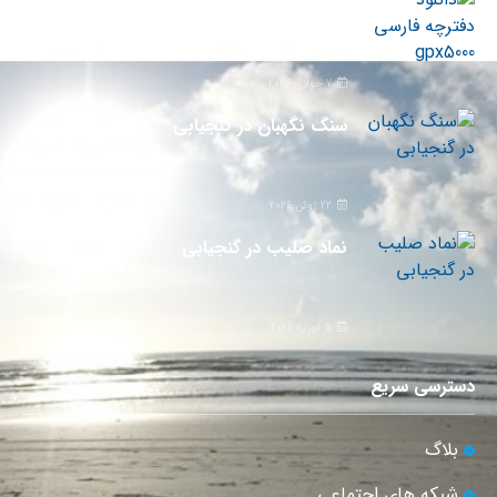
دانلود دفترچه فارسی gpx5000
7 جولای 2026
سنگ نگهبان در گنجیابی
22 ژوئن 2026
نماد صلیب در گنجیابی
5 فوریه 2026
دسترسی سریع
بلاگ
شبکه های اجتماعی